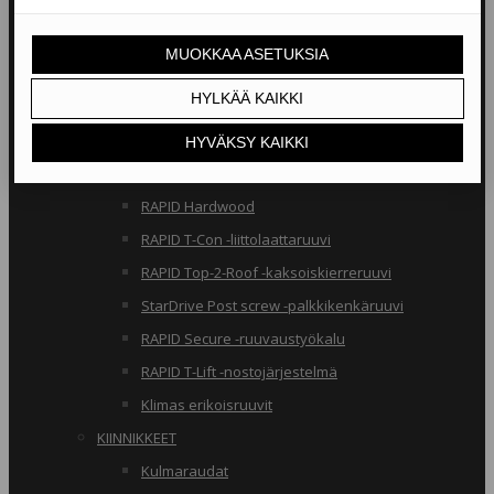
RAKENNERUUVIT
Klimas osakierreruuvit
RAPID osakierreruuvit
StarDrive GPR osakierreruuvit
Klimas täyskierreruuvit
RAPID täyskierreruuvit
RAPID Hardwood
RAPID T-Con -liittolaattaruuvi
RAPID Top-2-Roof -kaksoiskierreruuvi
StarDrive Post screw -palkkikenkäruuvi
RAPID Secure -ruuvaustyökalu
RAPID T-Lift -nostojärjestelmä
Klimas erikoisruuvit
KIINNIKKEET
Kulmaraudat