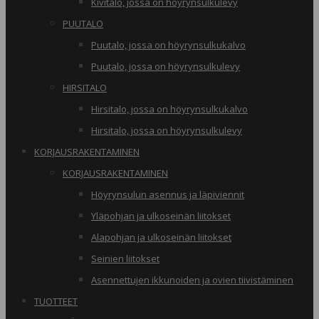
Kivitalo, jossa on höyrynsulkulevy
PUUTALO
Puutalo, jossa on höyrynsulkukalvo
Puutalo, jossa on höyrynsulkulevy
HIRSITALO
Hirsitalo, jossa on höyrynsulkukalvo
Hirsitalo, jossa on höyrynsulkulevy
KORJAUSRAKENTAMINEN
KORJAUSRAKENTAMINEN
Höyrynsulun asennus ja läpiviennit
Yläpohjan ja ulkoseinän liitokset
Alapohjan ja ulkoseinän liitokset
Seinien liitokset
Asennettujen ikkunoiden ja ovien tiivistäminen
TUOTTEET