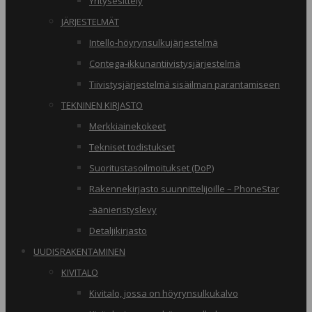
Yritysesittely
JÄRJESTELMÄT
Intello-höyrynsulkujärjestelmä
Contega-ikkunantiivistysjärjestelmä
Tiivistysjärjestelmä sisäilman parantamiseen
TEKNINEN KIRJASTO
Merkkiainekokeet
Tekniset todistukset
Suoritustasoilmoitukset (DoP)
Rakennekirjasto suunnittelijoille – PhoneStar
-äänieristyslevy
Detaljikirjasto
UUDISRAKENTAMINEN
KIVITALO
Kivitalo, jossa on höyrynsulkukalvo