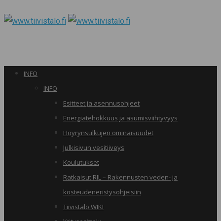
INFO
INFO
Esitteet ja asennusohjeet
Energiatehokkuus ja asumisviihtyvyys
Höyrynsulkujen ominaisuudet
Julkisivun vesitiiveys
Koulutukset
Ratkaisut RIL – Rakennusten veden- ja
kosteudeneristysohjeisiin
Tiivistalo WIKI