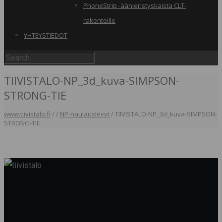
PhoneStrip -äänieristyskaista CLT-
rakenteille
YHTEYSTIEDOT
TIIVISTALO-NP_3d_kuva-SIMPSON-
STRONG-TIE
www.tiivistalo.fi
/
/
NP-naulauslevyt
/
TIIVISTALO-NP_3d_kuva-SIMPSON-
STRONG-TIE