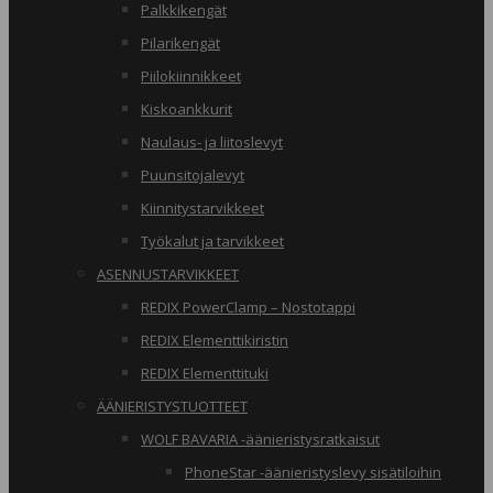
Palkkikengät
Pilarikengät
Piilokiinnikkeet
Kiskoankkurit
Naulaus- ja liitoslevyt
Puunsitojalevyt
Kiinnitystarvikkeet
Työkalut ja tarvikkeet
ASENNUSTARVIKKEET
REDIX PowerClamp – Nostotappi
REDIX Elementtikiristin
REDIX Elementtituki
ÄÄNIERISTYSTUOTTEET
WOLF BAVARIA -äänieristysratkaisut
PhoneStar -äänieristyslevy sisätiloihin