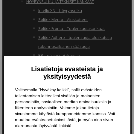
HÖYRYNSULKU- JA TEKNISET KANKAAT
Intello XN – höyrynsulku
Solitex Mento – Aluskatteet
Solitex Fronta – Tuulensuojakankaat
Solitex Adhero – tuulensuoja-aluskate ja
rakennusaikainen sääsuoja
RB – pölynsuojakangas
TIIVISTYSTUOTTEET
Butyylinauhat ja -teipit
Liitosnauhat
Läpiviennit
Tiivistyspinnoitteet ja -massat
Tiivistysteipit
Pohjustusaineet ja tarvikkeet
Nanopinnoitteet