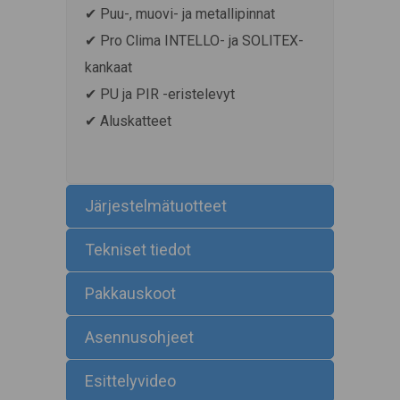
✔ Puu-, muovi- ja metallipinnat
✔ Pro Clima INTELLO- ja SOLITEX-
kankaat
✔ PU ja PIR -eristelevyt
✔ Aluskatteet
Järjestelmätuotteet
Tekniset tiedot
Pakkauskoot
Asennusohjeet
Esittelyvideo