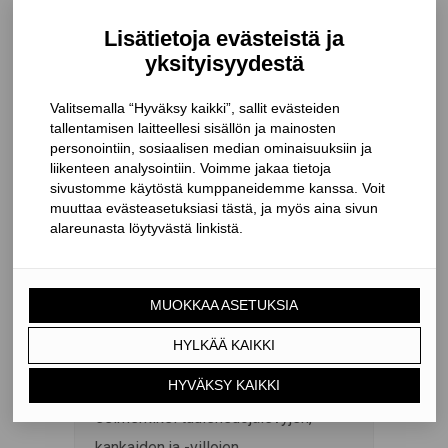
normaalioloissa n. 100 vuoden
ajanjaksoa. Kaikki testatut Solid -
liimaa sisältävät tuotteet suoriutuivat
testistä hyväksytysti niin, ettei
niiden pitävyyden todettu
heikentyneen merkittävästi
testijakson aikana. Tescon Vana on
lisäksi emissiotestattu ja todettu
vähäpäästöiseksi. Suomessa
Tescon Vanalle on myönnetty M1-
merkki osoituksena
vähäpäästöisyydestä.
Tescon Vana soveltuu erinomaisesti
esimerkiksi tuulensuojalevyjen, -
kankaiden ja -villojen