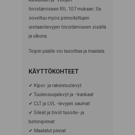
tiivistämiseen
RIL 107
mukaan. Se
soveltuu myös pinnoitettujen
uretaanilevyjen tiivistämiseen sisällä
ja ulkona.
Teipin päälle voi tasoittaa ja maalata.
KÄYTTÖKOHTEET
✔ Kipsi- ja rakennuslevyt
✔ Tuulensuojalevyt ja –kankaat
✔ CLT ja LVL -levyjen saumat
✔ Sileät ja tiiviit tasoite- ja
betonipinnat
✔ Maalatut pinnat