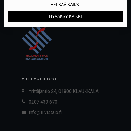
YHTEYSTIEDOT
Yrittäjäntie 24, 01800 KLAUKKALA
0207 439 670
info@tiivistalo.fi