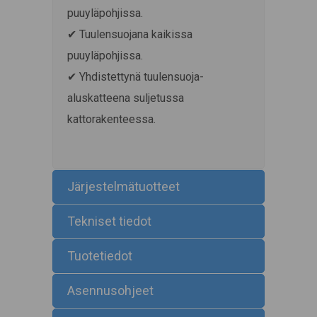
puuyläpohjissa.
✔ Tuulensuojana kaikissa
puuyläpohjissa.
✔ Yhdistettynä tuulensuoja-
aluskatteena suljetussa
kattorakenteessa.
Järjestelmätuotteet
Tekniset tiedot
Tuotetiedot
Asennusohjeet