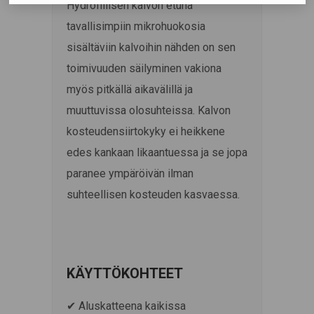
Hydrofiilisen kalvon etuna
tavallisimpiin mikrohuokosia
sisältäviin kalvoihin nähden on sen
toimivuuden säilyminen vakiona
myös pitkällä aikavälillä ja
muuttuvissa olosuhteissa. Kalvon
kosteudensiirtokyky ei heikkene
edes kankaan likaantuessa ja se jopa
paranee ympäröivän ilman
suhteellisen kosteuden kasvaessa.
KÄYTTÖKOHTEET
✔ Aluskatteena kaikissa