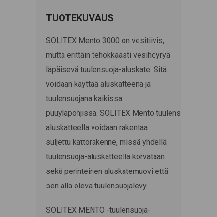
TUOTEKUVAUS
SOLITEX
Mento
3000 on vesitiivis,
mutta erittäin tehokkaasti vesihöyryä
läpäisevä tuulensuoja-aluskate. Sitä
voidaan käyttää aluskatteena ja
tuulensuojana kaikissa
puuyläpohjissa.
SOLITEX
Mento
tuulensuoja-
aluskatteella voidaan rakentaa
suljettu kattorakenne, missä yhdellä
tuulensuoja-aluskatteella korvataan
sekä perinteinen aluskatemuovi että
sen alla oleva tuulensuojalevy.
SOLITEX MENTO -tuulensuoja-