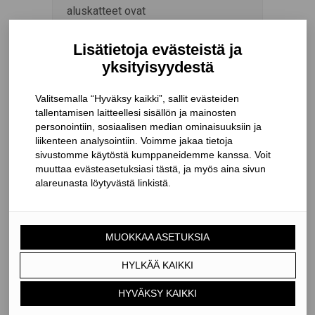
aluskatteet ovat
vesihöyrynläpäisevyytensä lisäksi
vesitiiviitä kankaaseen laminoidun
hydrofiilisen kalvon vaikutuksesta.
Kalvo sijaitsee kankaan
kerrosrakenteessa kahden
mikrokuituisen
polypropyleenikerroksen välissä.
Hydrofiilisessa kalvossa ei ole
lainkaan huokosia, vaan kosteuden
siirtyminen kalvon läpi perustuu
kalvomateriaalissa olevien
kemiallisten yhdisteiden keskinäisiin
reaktioihin.