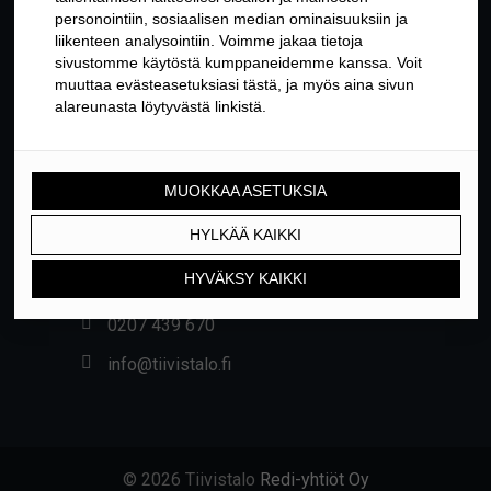
YHTEYSTIEDOT
Yrittäjäntie 24, 01800 KLAUKKALA
0207 439 670
info@tiivistalo.fi
© 2026 Tiivistalo
Redi-yhtiöt Oy