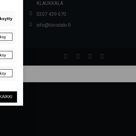
KLAUKKALA
0207 439 670
info@tiivistalo.fi