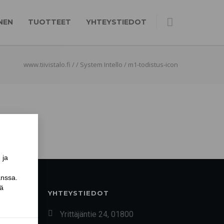
NEN
TUOTTEET
YHTEYSTIEDOT
www.tiivistalo.fi
/
/
System Intello
/
m1-todistus-icon
YHTEYSTIEDOT
Yrittäjäntie 24, 01800