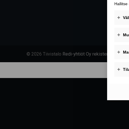
© 2026 Tiivistalo
Redi-yhtiöt Oy rekisteriseloste