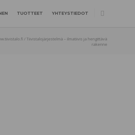
NEN
TUOTTEET
YHTEYSTIEDOT
.tiivistalo.fi
/
Tiivistalojärjestelmä – ilmatiivis ja hengittävä
rakenne