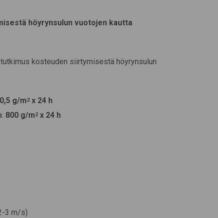
misestä höyrynsulun vuotojen kautta
ä tutkimus kosteuden siirtymisestä höyrynsulun
0,5 g/m
x 24 h
2
a:
800 g/m
x 24 h
2
2-3 m/s)