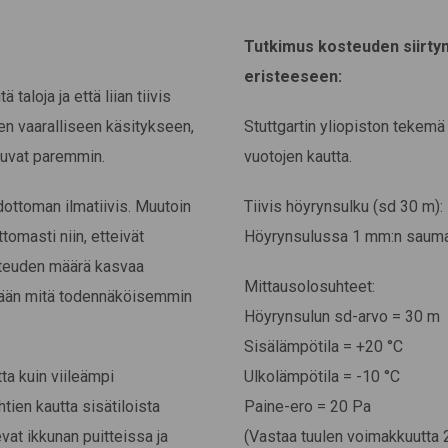
Tutkimus kosteuden siirty
eristeeseen:
 taloja ja että liian tiivis
en vaaralliseen käsitykseen,
Stuttgartin yliopiston tekem
ivuvat paremmin.
vuotojen kautta.
dottoman ilmatiivis. Muutoin
Tiivis höyrynsulku (sd 30 m):
tomasti niin, etteivät
Höyrynsulussa 1 mm:n saum
osteuden määrä kasvaa
Mittausolosuhteet:
tkään mitä todennäköisemmin
Höyrynsulun sd-arvo = 30 m
Sisälämpötila = +20 °C
ta kuin viileämpi
Ulkolämpötila = -10 °C
ien kautta sisätiloista
Paine-ero = 20 Pa
vat ikkunan puitteissa ja
(Vastaa tuulen voimakkuutta 