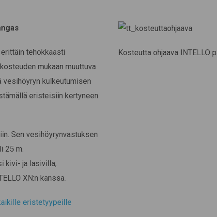
angas
rittäin tehokkaasti
Kosteutta ohjaava INTELLO pä
mankosteuden mukaan muuttuva
ä vesihöyryn kulkeutumisen
stämällä eristeisiin kertyneen
iin. Sen vesihöyrynvastuksen
li 25 m.
kivi- ja lasivilla,
INTELLO XN:n kanssa.
ikille eristetyypeille