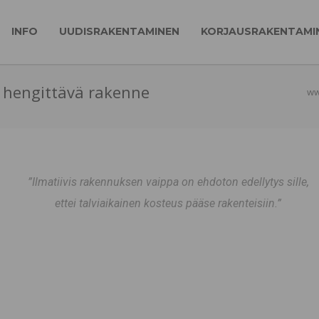
INFO
UUDISRAKENTAMINEN
KORJAUSRAKENTAMI
ja hengittävä rakenne
www
”Ilmatiivis rakennuksen vaippa on ehdoton edellytys sille,
ettei talviaikainen kosteus pääse rakenteisiin.”