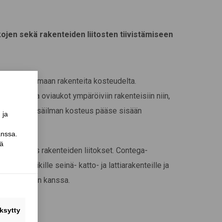
kojen sekä rakenteiden liitosten tiivistämiseen
tetty suojaamaan rakenteita kosteudelta.
än ikkuna- ja oviaukot ympäröiviin rakenteisiin niin,
a johtuva sisäilman kosteus pääse sisään
stetään myös rakenteiden liitokset. Contega-
atkaisu kaikille seinä- katto- ja lattiarakenteille ja
emateriaalien kanssa.
a ulos