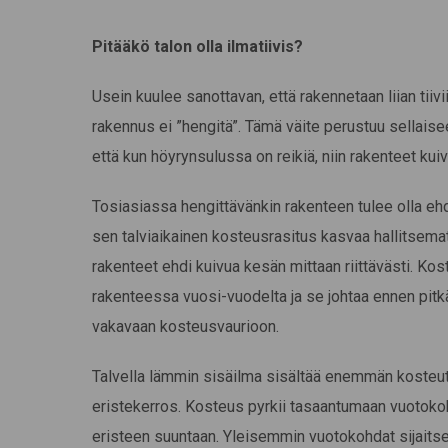
Pitääkö talon olla ilmatiivis?
Usein kuulee sanottavan, että rakennetaan liian tiiviitä
rakennus ei ”hengitä”. Tämä väite perustuu sellaise
että kun höyrynsulussa on reikiä, niin rakenteet ku
Tosiasiassa hengittävänkin rakenteen tulee olla eh
sen talviaikainen kosteusrasitus kasvaa hallitsemat
rakenteet ehdi kuivua kesän mittaan riittävästi. K
rakenteessa vuosi-vuodelta ja se johtaa ennen pi
vakavaan kosteusvaurioon.
Talvella lämmin sisäilma sisältää enemmän kosteut
eristekerros. Kosteus pyrkii tasaantumaan vuotokoht
eristeen suuntaan. Yleisemmin vuotokohdat sijaitse