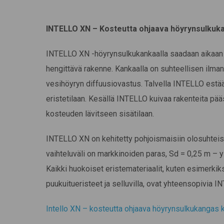
INTELLO XN – Kosteutta ohjaava höyrynsulkuk
INTELLO XN -höyrynsulkukankaalla saadaan aikaan e
hengittävä rakenne. Kankaalla on suhteellisen il
vesihöyryn diffuusiovastus. Talvella INTELLO estä
eristetilaan. Kesällä INTELLO kuivaa rakenteita pää
kosteuden lävitseen sisätilaan.
INTELLO XN on kehitetty pohjoismaisiin olosuhteis
vaihteluväli on markkinoiden paras, Sd = 0,25 m – y
Kaikki huokoiset eristemateriaalit, kuten esimerkiksi 
puukuitueristeet ja selluvilla, ovat yhteensopivia 
Intello XN – kosteutta ohjaava höyrynsulkukangas ka