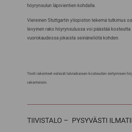
höyrynsulun läpivientien kohdalla.
Viereinen Stuttgartin yliopiston tekemä tutkimus oso
levyinen rako höyrynsulussa voi päästää kosteutta
vuorokaudessa jokaista seinäneliötä kohden.
Tiiviit rakenteet estävät talviaikaisen kosteuden siirtymisen 
rakenteisiin.
TIIVISTALO – PYSYVÄSTI ILMAT