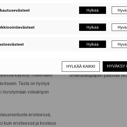
nteessa käytetyt materiaalit
Ilmansulkupaperi päästää vesi
ävitseen. Tästä on hyötyä
i tiivistymään viileämpiin
steusrasitusta eristeessä,
i kuin eristeessä ja kosteus