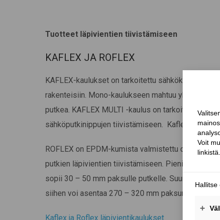
Tuotteet läpivientien tiivistämiseen
KAFLEX JA ROFLEX
KAFLEX-kaulukset on tarkoitettu sähkökaapelien ti
rakenteisiin. Mono-kaulukseen mahtuu yksi putki j
putkea. KAFLEX MULTI -kaulus on tarkoitettu sähkö
sähköputkinippujen tiivistämiseen. Kaflex Multiin 
ROFLEX on EPDM-kumista valmistettu diffuusiotiivi
putkien läpivientien tiivistämiseen. Pienin kaulus o
sopii 30 – 50 mm paksulle putkelle. Suurimman kaul
siihen voi asentaa 270 – 320 mm paksun putken.
Kaflex ja Roflex läpivientikaulukset