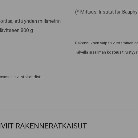
(* Mittaus: Institut für Bauphy
ittaa, että yhden millimetrin
 lävitseen 800 g
Rakennuksen vaipan vuotaminen on y
Talvella sisäilman kosteus tiivistyy 
höyrynsulun vuotokohdista
IIVIIT RAKENNERATKAISUT