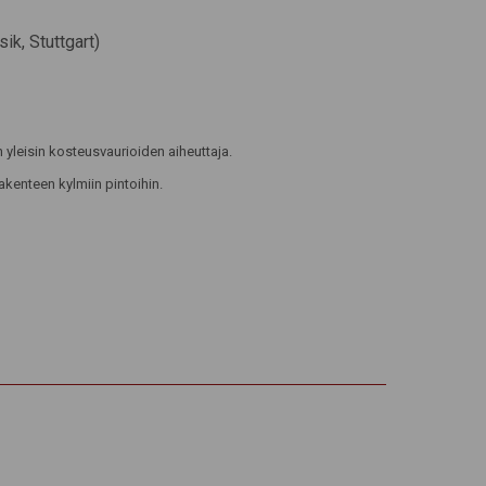
sik, Stuttgart)
leisin kosteusvaurioiden aiheuttaja.
rakenteen kylmiin pintoihin.