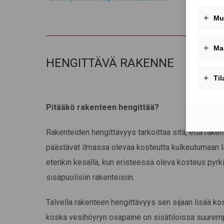
HENGITTÄVÄ RAKENNE
Pitääkö rakenteen hengittää?
Rakenteiden hengittävyys tarkoittaa sitä, että rake
päästävät ilmassa olevaa kosteutta kulkeutumaan l
etenkin kesällä, kun eristeessä oleva kosteus pyrki
sisäpuolisiin rakenteisiin.
Talvella rakenteen hengittävyys sen sijaan lisää ko
koska vesihöyryn osapaine on sisätiloissa suuremp