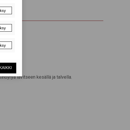
höyryä lävitseen kesällä ja talvella.