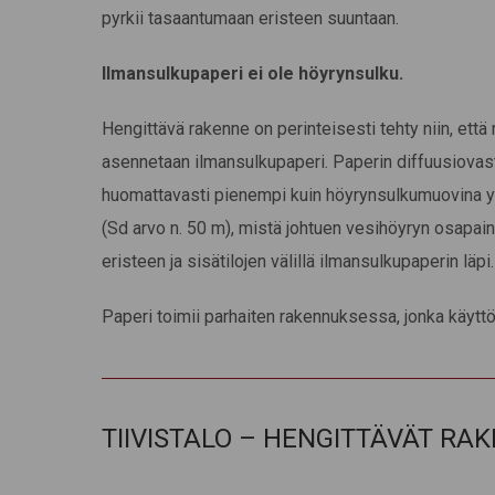
pyrkii tasaantumaan eristeen suuntaan.
Ilmansulkupaperi ei ole höyrynsulku.
Hengittävä rakenne on perinteisesti tehty niin, että
asennetaan ilmansulkupaperi. Paperin diffuusiovas
huomattavasti pienempi kuin höyrynsulkumuovina y
(Sd arvo n. 50 m), mistä johtuen vesihöyryn osapa
eristeen ja sisätilojen välillä ilmansulkupaperin läpi.
Paperi toimii parhaiten rakennuksessa, jonka käyttö 
TIIVISTALO – HENGITTÄVÄT RA