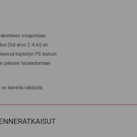
 rakenteen sisäpintaan
tus (Sd-arvo 2-4 m) on
leensä käytetyn PE-kalvon
ine pääsee tasaantumaan
on talvella vähäistä.
KENNERATKAISUT