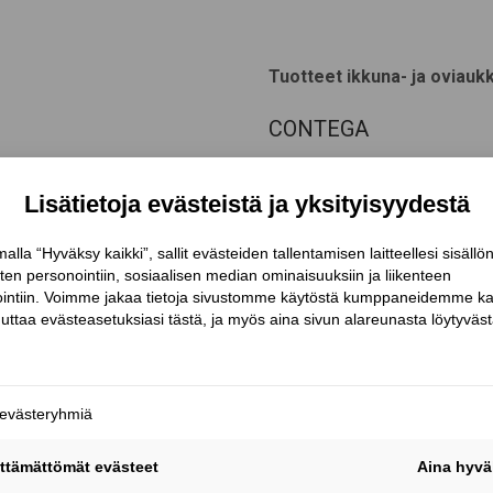
Tuotteet ikkuna- ja oviauk
CONTEGA
ivistämiseen ympäröiviin
Contega-liitosnauhat on kehi
a DUO-kaulukseen kaksi
Järjestelmän avulla tiivistetä
kaapeli- ja
ettei sadevesi tai asumisest
mahtuu 16 sähkökaapelia.
seinärakenteisiin.
s läpivientikaulus LVI-
Contega-liitosnauhoilla tiivi
n läpimitaltaan 14 cm ja se
liitosnauhoista löytyy sopiva r
uksen halkaisija on 50 cm ja
kaikkien tavallisimpien erist
Contega-liitosnauhat sisälle j