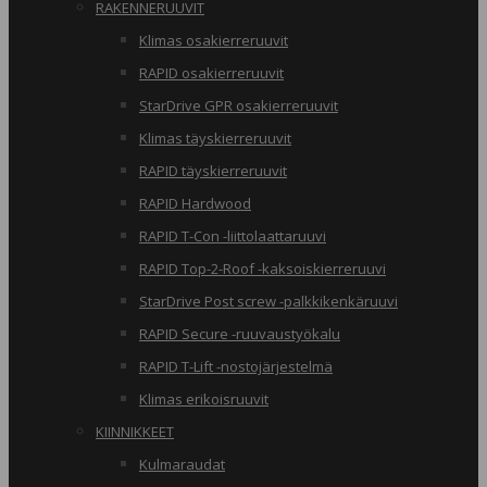
RAKENNERUUVIT
Klimas osakierreruuvit
RAPID osakierreruuvit
StarDrive GPR osakierreruuvit
Klimas täyskierreruuvit
RAPID täyskierreruuvit
RAPID Hardwood
RAPID T-Con -liittolaattaruuvi
RAPID Top-2-Roof -kaksoiskierreruuvi
StarDrive Post screw -palkkikenkäruuvi
RAPID Secure -ruuvaustyökalu
RAPID T-Lift -nostojärjestelmä
Klimas erikoisruuvit
KIINNIKKEET
Kulmaraudat