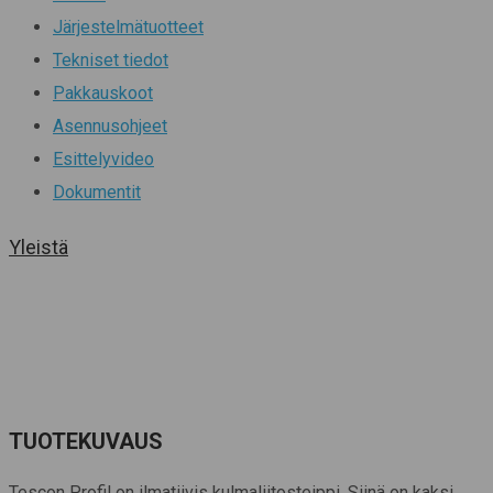
Järjestelmätuotteet
Tekniset tiedot
Pakkauskoot
Asennusohjeet
Esittelyvideo
Dokumentit
Yleistä
TUOTEKUVAUS
Tescon Profil on ilmatiivis kulmaliitosteippi. Siinä on kaksi