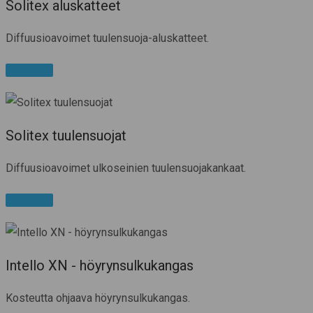
Solitex aluskatteet
Diffuusioavoimet tuulensuoja-aluskatteet.
Lue lisää
Solitex tuulensuojat
Diffuusioavoimet ulkoseinien tuulensuojakankaat.
Lue lisää
Intello XN - höyrynsulkukangas
Kosteutta ohjaava höyrynsulkukangas.