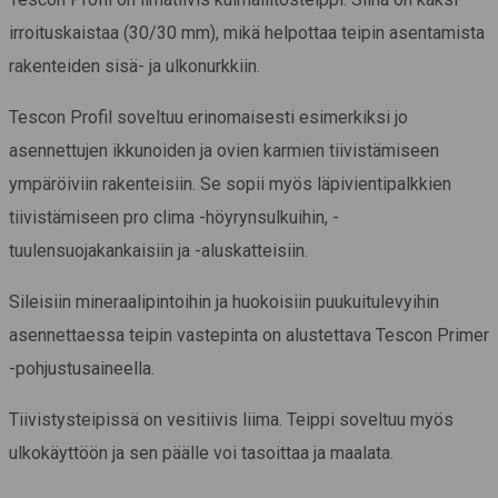
irroituskaistaa (30/30 mm), mikä helpottaa teipin asentamista
rakenteiden sisä- ja ulkonurkkiin.
Tescon Profil soveltuu erinomaisesti esimerkiksi jo
asennettujen ikkunoiden ja ovien karmien tiivistämiseen
ympäröiviin rakenteisiin. Se sopii myös läpivientipalkkien
tiivistämiseen pro clima -höyrynsulkuihin, -
tuulensuojakankaisiin ja -aluskatteisiin.
Sileisiin mineraalipintoihin ja huokoisiin puukuitulevyihin
asennettaessa teipin vastepinta on alustettava Tescon Primer
-pohjustusaineella.
Tiivistysteipissä on vesitiivis liima. Teippi soveltuu myös
ulkokäyttöön ja sen päälle voi tasoittaa ja maalata.