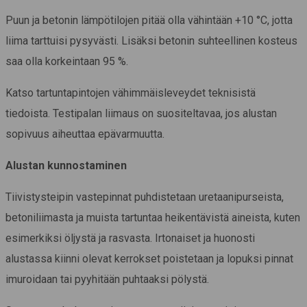
Puun ja betonin lämpötilojen pitää olla vähintään +10 °C, jotta
liima tarttuisi pysyvästi. Lisäksi betonin suhteellinen kosteus
saa olla korkeintaan 95 %.
Katso tartuntapintojen vähimmäisleveydet teknisistä
tiedoista
. Testipalan liimaus on suositeltavaa, jos alustan
sopivuus aiheuttaa epävarmuutta.
Alustan kunnostaminen
Tiivistysteipin vastepinnat puhdistetaan uretaanipurseista,
betoniliimasta ja muista tartuntaa heikentävistä aineista, kuten
esimerkiksi öljystä ja rasvasta. Irtonaiset ja huonosti
alustassa kiinni olevat kerrokset poistetaan ja lopuksi pinnat
imuroidaan tai pyyhitään puhtaaksi pölystä.