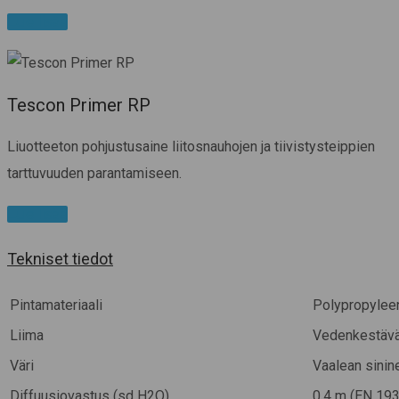
Lue lisää
Tescon Primer RP
Liuotteeton pohjustusaine liitosnauhojen ja tiivistysteippien
tarttuvuuden parantamiseen.
Lue lisää
Tekniset tiedot
Pintamateriaali
Polypropylee
Liima
Vedenkestävä
Väri
Vaalean sini
Diffuusiovastus (sd H2O)
0,4 m (EN 19