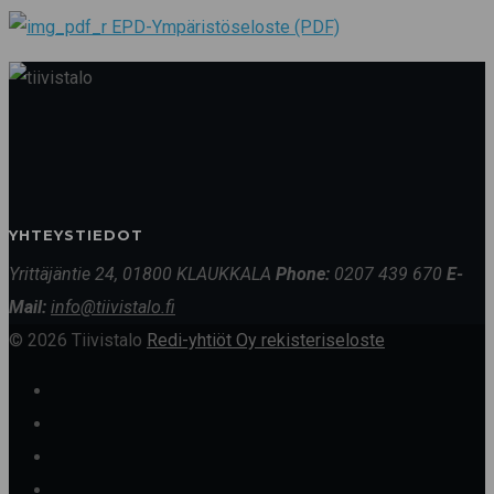
EPD-Ympäristöseloste (PDF)
YHTEYSTIEDOT
Yrittäjäntie 24, 01800 KLAUKKALA
Phone:
0207 439 670
E-
Mail:
info@tiivistalo.fi
© 2026 Tiivistalo
Redi-yhtiöt Oy rekisteriseloste