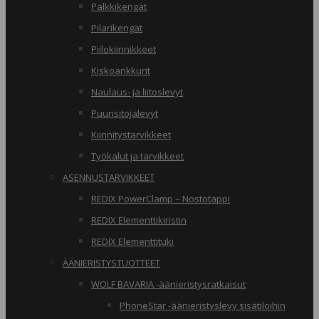
Palkkikengät
Pilarikengät
Piilokiinnikkeet
Kiskoankkurit
Naulaus- ja liitoslevyt
Puunsitojalevyt
Kiinnitystarvikkeet
Työkalut ja tarvikkeet
ASENNUSTARVIKKEET
REDIX PowerClamp – Nostotappi
REDIX Elementtikiristin
REDIX Elementtituki
ÄÄNIERISTYSTUOTTEET
WOLF BAVARIA -äänieristysratkaisut
PhoneStar -äänieristyslevy sisätiloihin