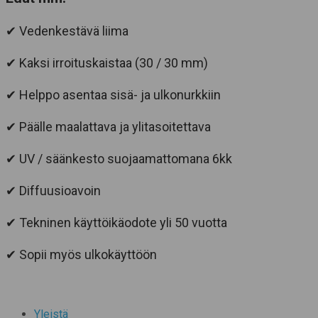
✔ Vedenkestävä liima
✔ Kaksi irroituskaistaa (30 / 30 mm)
✔ Helppo asentaa sisä- ja ulkonurkkiin
✔ Päälle maalattava ja ylitasoitettava
✔ UV / säänkesto suojaamattomana 6kk
✔ Diffuusioavoin
✔ Tekninen käyttöikäodote yli 50 vuotta
✔ Sopii myös ulkokäyttöön
Yleistä