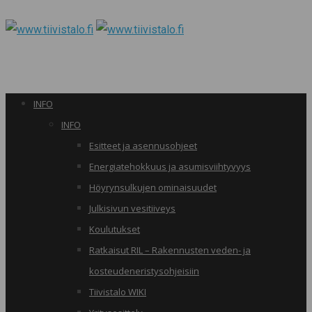
INFO
INFO
Esitteet ja asennusohjeet
Energiatehokkuus ja asumisviihtyvyys
Höyrynsulkujen ominaisuudet
Julkisivun vesitiiveys
Koulutukset
Ratkaisut RIL – Rakennusten veden- ja
kosteudeneristysohjeisiin
Tiivistalo WIKI