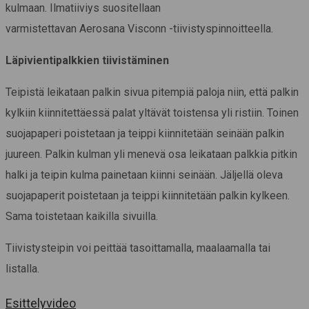
kulmaan. Ilmatiiviys suositellaan
varmistettavan Aerosana Visconn -tiivistyspinnoitteella.
Läpivientipalkkien tiivistäminen
Teipistä leikataan palkin sivua pitempiä paloja niin, että palkin
kylkiin kiinnitettäessä palat yltävät toistensa yli ristiin. Toinen
suojapaperi poistetaan ja teippi kiinnitetään seinään palkin
juureen. Palkin kulman yli menevä osa leikataan palkkia pitkin
halki ja teipin kulma painetaan kiinni seinään. Jäljellä oleva
suojapaperit poistetaan ja teippi kiinnitetään palkin kylkeen.
Sama toistetaan kaikilla sivuilla.
Tiivistysteipin voi peittää tasoittamalla, maalaamalla tai
listalla.
Esittelyvideo