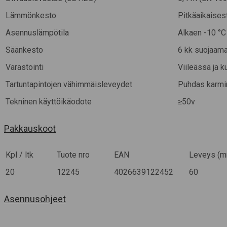
Lämmönkesto
Pitkäaikaises
Asennuslämpötila
Alkaen -10 °C
Säänkesto
6 kk suojaam
Varastointi
Viileässä ja 
Tartuntapintojen vähimmäisleveydet
Puhdas karmi
Tekninen käyttöikäodote
≥50v
Pakkauskoot
Kpl / ltk
Tuote nro
EAN
Leveys (
20
12245
4026639122452
60
Asennusohjeet