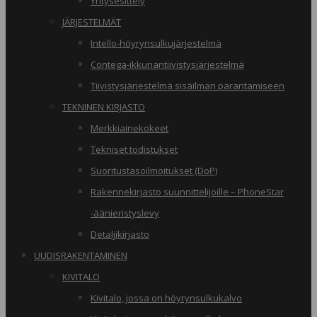
Yritysesittely
JÄRJESTELMÄT
Intello-höyrynsulkujärjestelmä
Contega-ikkunantiivistysjärjestelmä
Tiivistysjärjestelmä sisäilman parantamiseen
TEKNINEN KIRJASTO
Merkkiainekokeet
Tekniset todistukset
Suoritustasoilmoitukset (DoP)
Rakennekirjasto suunnittelijoille – PhoneStar
-äänieristyslevy
Detaljikirjasto
UUDISRAKENTAMINEN
KIVITALO
Kivitalo, jossa on höyrynsulkukalvo