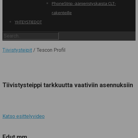
PhoneStrip -äänieristyskaista CLT-
rakenteille
YHTEYSTIEDOT
Tiivistysteipit
/ Tescon Profil
Tiivistysteippi tarkkuutta vaativiin asennuksiin
Katso esittelyvideo
Edut mm.