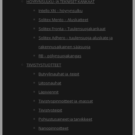
HÖYRYNSULKU- JA TEKNISET KANKAAT
Intello XN – höyrynsulku
Solitex Mento – Aluskatteet
Solitex Fronta – Tuulensuojakankaat
Solitex Adhero – tuulensuoja-aluskate ja
rakennusaikainen sääsuoja
RB – pölynsuojakangas
TIIVISTYSTUOTTEET
Butyylinauhat ja -teipit
Liitosnauhat
Läpiviennit
Tiivistyspinnoitteet ja -massat
Tiivistysteipit
Pohjustusaineet ja tarvikkeet
Nanopinnoitteet