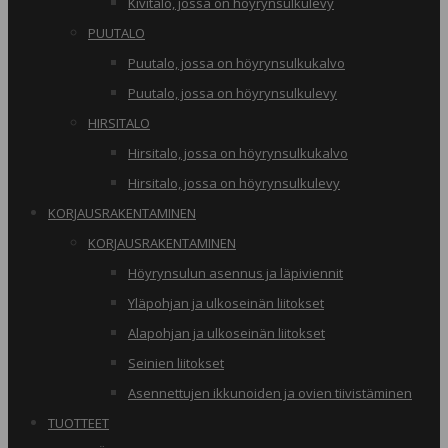
Kivitalo, jossa on höyrynsulkulevy
PUUTALO
Puutalo, jossa on höyrynsulkukalvo
Puutalo, jossa on höyrynsulkulevy
HIRSITALO
Hirsitalo, jossa on höyrynsulkukalvo
Hirsitalo, jossa on höyrynsulkulevy
KORJAUSRAKENTAMINEN
KORJAUSRAKENTAMINEN
Höyrynsulun asennus ja läpiviennit
Yläpohjan ja ulkoseinän liitokset
Alapohjan ja ulkoseinän liitokset
Seinien liitokset
Asennettujen ikkunoiden ja ovien tiivistäminen
TUOTTEET