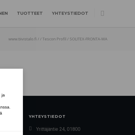
NEN
TUOTTEET
YHTEYSTIEDOT
www.tiivistalo.fi
/
/
Tescon Profil
/
SOLITEX-FRONTA-WA
YHTEYSTIEDOT
Yrittäjäntie 24, 01800