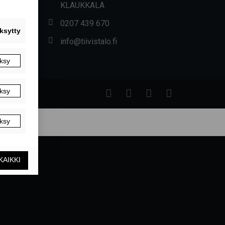
KLAUKKALA
0207 439 670
info@tiivistalo.fi