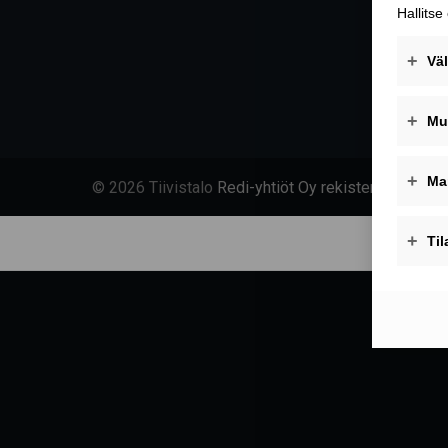
© 2026 Tiivistalo
Redi-yhtiöt Oy rekisteriseloste