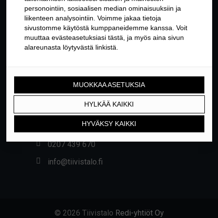
YHTEYSTIEDOT
Yrittäjäntie 24, 01800 KLAUKKALA
0207 439 670
info@tiivistalo.fi
© 2026 Tiivistalo
Redi-yhtiöt Oy