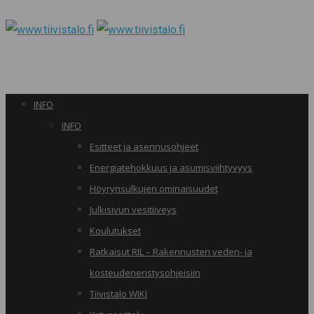
INFO
INFO
Esitteet ja asennusohjeet
Energiatehokkuus ja asumisviihtyvyys
Höyrynsulkujen ominaisuudet
Julkisivun vesitiiveys
Koulutukset
Ratkaisut RIL – Rakennusten veden- ja
kosteudeneristysohjeisiin
Tiivistalo WIKI