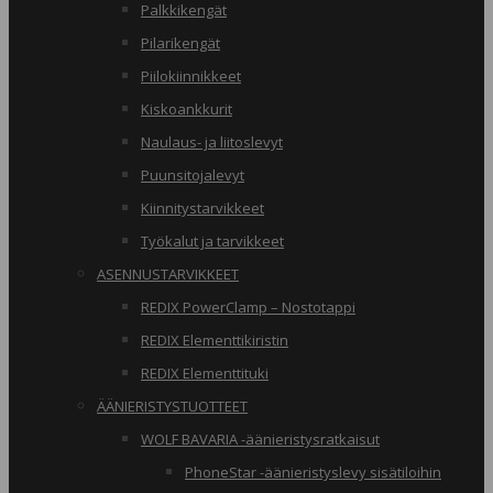
Palkkikengät
Pilarikengät
Piilokiinnikkeet
Kiskoankkurit
Naulaus- ja liitoslevyt
Puunsitojalevyt
Kiinnitystarvikkeet
Työkalut ja tarvikkeet
ASENNUSTARVIKKEET
REDIX PowerClamp – Nostotappi
REDIX Elementtikiristin
REDIX Elementtituki
ÄÄNIERISTYSTUOTTEET
WOLF BAVARIA -äänieristysratkaisut
PhoneStar -äänieristyslevy sisätiloihin