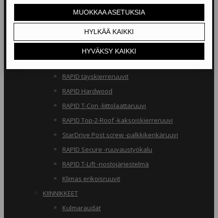
RAKENNERUUVIT
Klimas osakierreruuvit
RAPID osakierreruuvit
StarDrive GPR osakierreruuvit
Klimas täyskierreruuvit
RAPID täyskierreruuvit
RAPID Hardwood
RAPID T-Con -liittolaattaruuvi
RAPID Top-2-Roof -kaksoiskierreruuvi
StarDrive Post screw -palkkikenkäruuvi
RAPID Secure -ruuvaustyökalu
RAPID T-Lift -nostojärjestelmä
Klimas erikoisruuvit
KIINNIKKEET
Kulmaraudat