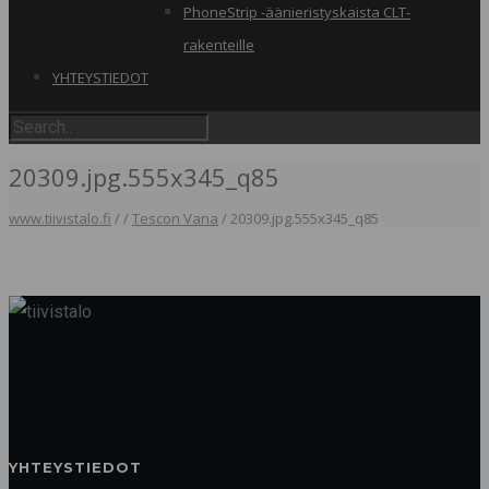
PhoneStrip -äänieristyskaista CLT-
rakenteille
YHTEYSTIEDOT
20309.jpg.555x345_q85
www.tiivistalo.fi
/
/
Tescon Vana
/
20309.jpg.555x345_q85
YHTEYSTIEDOT