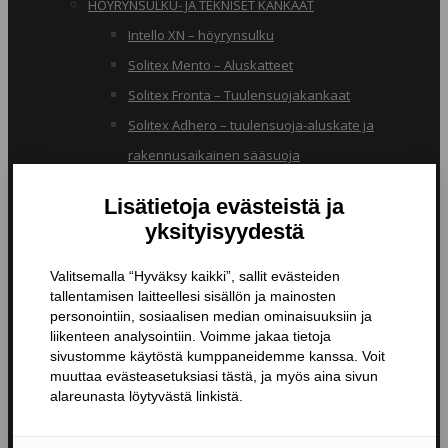
HÖYRYNSULKU- JA TEKNISET KANKAAT
Intello XN – höyrynsulku
Solitex Mento – Aluskatteet
Solitex Fronta – Tuulensuojakankaat
Solitex Adhero – tuulensuoja-aluskate ja
rakennusaikainen sääsuoja
RB – pölynsuojakangas
TIIVISTYSTUOTTEET
Butyylinauhat ja -teipit
Liitosnauhat
Läpiviennit
Tiivistyspinnoitteet ja -massat
Tiivistysteipit
Pohjustusaineet ja tarvikkeet
Nanopinnoitteet