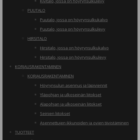
Kivitalo, jossa on höyrynsulkulevy
PUUTALO
Puutalo, jossa on höyrynsulkukalvo
Puutalo, jossa on höyrynsulkulevy
HIRSITALO
Hirsitalo, jossa on höyrynsulkukalvo
Hirsitalo, jossa on höyrynsulkulevy
KORJAUSRAKENTAMINEN
KORJAUSRAKENTAMINEN
Höyrynsulun asennus ja läpiviennit
Yläpohjan ja ulkoseinän liitokset
Alapohjan ja ulkoseinän liitokset
Seinien liitokset
Asennettujen ikkunoiden ja ovien tiivistäminen
TUOTTEET