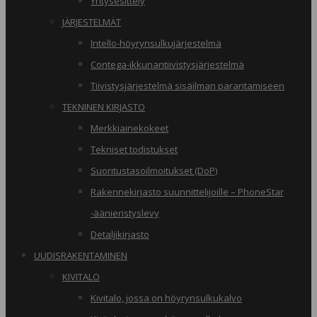
Yritysesittely
JÄRJESTELMÄT
Intello-höyrynsulkujärjestelmä
Contega-ikkunantiivistysjärjestelmä
Tiivistysjärjestelmä sisäilman parantamiseen
TEKNINEN KIRJASTO
Merkkiainekokeet
Tekniset todistukset
Suoritustasoilmoitukset (DoP)
Rakennekirjasto suunnittelijoille – PhoneStar
-äänieristyslevy
Detaljikirjasto
UUDISRAKENTAMINEN
KIVITALO
Kivitalo, jossa on höyrynsulkukalvo