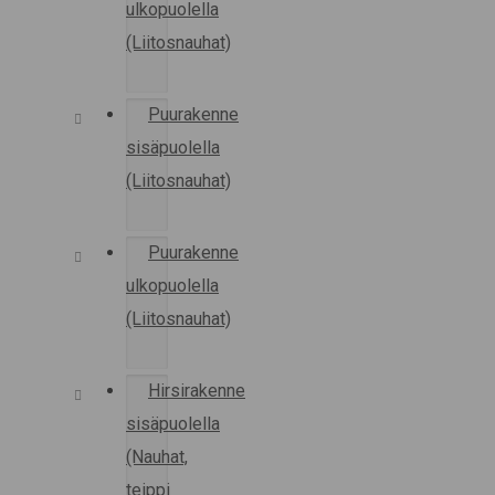
ulkopuolella
(Liitosnauhat)
Puurakenne
sisäpuolella
(Liitosnauhat)
Puurakenne
ulkopuolella
(Liitosnauhat)
Hirsirakenne
sisäpuolella
(Nauhat,
teippi