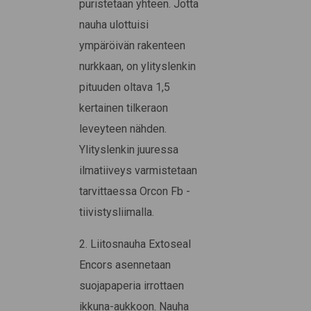
puristetaan yhteen. Jotta
nauha ulottuisi
ympäröivän rakenteen
nurkkaan, on ylityslenkin
pituuden oltava 1,5
kertainen tilkeraon
leveyteen nähden.
Ylityslenkin juuressa
ilmatiiveys varmistetaan
tarvittaessa Orcon Fb -
tiivistysliimalla.
2. Liitosnauha Extoseal
Encors asennetaan
suojapaperia irrottaen
ikkuna-aukkoon. Nauha