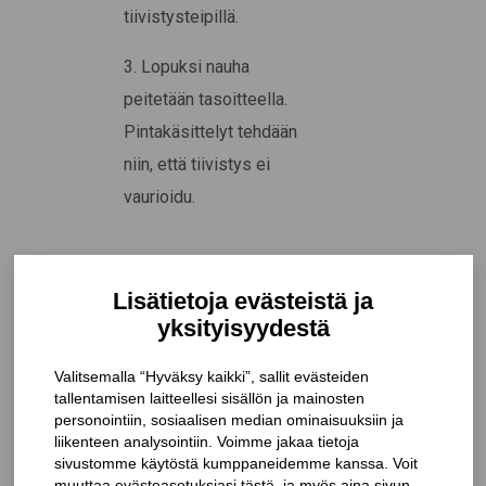
tiivistysteipillä.
3. Lopuksi nauha
peitetään tasoitteella.
Pintakäsittelyt tehdään
niin, että tiivistys ei
vaurioidu.
ASENNUKSESSA
HUOMIOITAVAA
• Liitosnauhan
vastepinnan on oltava
karmissa 5 mm ja
ympäröivässä
rakenteessa vähintään 30