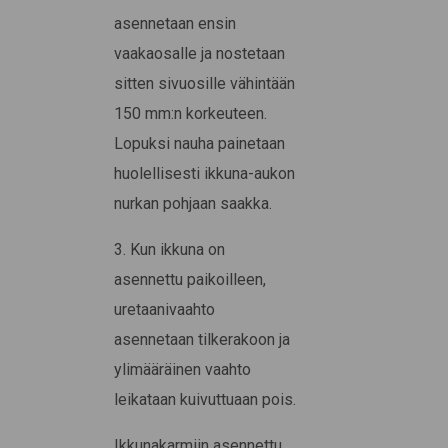
asennetaan ensin
vaakaosalle ja nostetaan
sitten sivuosille vähintään
150 mm:n korkeuteen.
Lopuksi nauha painetaan
huolellisesti ikkuna-aukon
nurkan pohjaan saakka.
3. Kun ikkuna on
asennettu paikoilleen,
uretaanivaahto
asennetaan tilkerakoon ja
ylimääräinen vaahto
leikataan kuivuttuaan pois.
Ikkunakarmiin asennettu