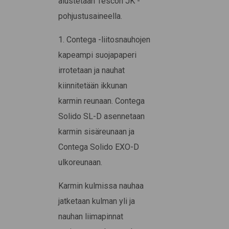
alustetaan Tescon JK -
pohjustusaineella.
1. Contega -liitosnauhojen
kapeampi suojapaperi
irrotetaan ja nauhat
kiinnitetään ikkunan
karmin reunaan. Contega
Solido SL-D asennetaan
karmin sisäreunaan ja
Contega Solido EXO-D
ulkoreunaan.
Karmin kulmissa nauhaa
jatketaan kulman yli ja
nauhan liimapinnat