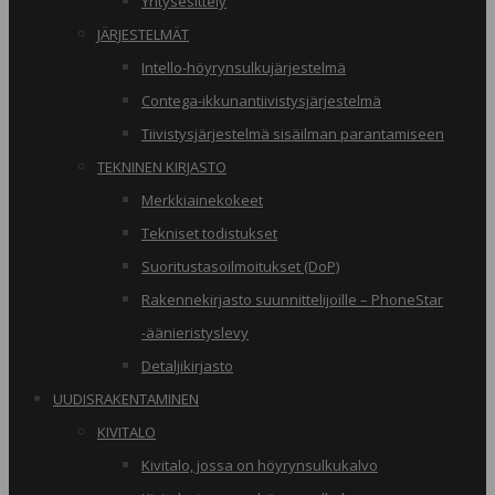
Yritysesittely
JÄRJESTELMÄT
Intello-höyrynsulkujärjestelmä
Contega-ikkunantiivistysjärjestelmä
Tiivistysjärjestelmä sisäilman parantamiseen
TEKNINEN KIRJASTO
Merkkiainekokeet
Tekniset todistukset
Suoritustasoilmoitukset (DoP)
Rakennekirjasto suunnittelijoille – PhoneStar
-äänieristyslevy
Detaljikirjasto
UUDISRAKENTAMINEN
KIVITALO
Kivitalo, jossa on höyrynsulkukalvo