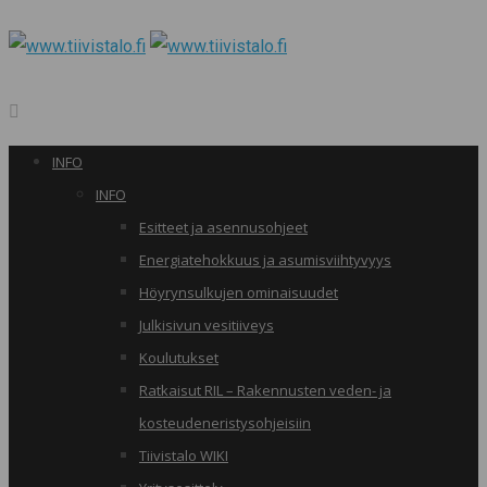
INFO
INFO
Esitteet ja asennusohjeet
Energiatehokkuus ja asumisviihtyvyys
Höyrynsulkujen ominaisuudet
Julkisivun vesitiiveys
Koulutukset
Ratkaisut RIL – Rakennusten veden- ja
kosteudeneristysohjeisiin
Tiivistalo WIKI