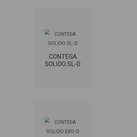
CONTEGA
SOLIDO SL-D
Diffuusioavoin
liitosnauha
rakennusosien
CONTEGA
SOLIDO SL-D
liittymiin
rakennuksen
ulkopuolelle.
TUOTEKORTTI
CONTEGA
SOLIDO EXO-D
Diffuusioavoin