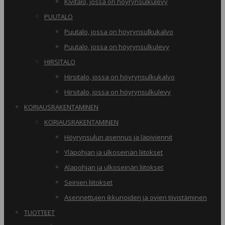
Kivitalo, jossa on höyrynsulkulevy
PUUTALO
Puutalo, jossa on höyrynsulkukalvo
Puutalo, jossa on höyrynsulkulevy
HIRSITALO
Hirsitalo, jossa on höyrynsulkukalvo
Hirsitalo, jossa on höyrynsulkulevy
KORJAUSRAKENTAMINEN
KORJAUSRAKENTAMINEN
Höyrynsulun asennus ja läpiviennit
Yläpohjan ja ulkoseinän liitokset
Alapohjan ja ulkoseinän liitokset
Seinien liitokset
Asennettujen ikkunoiden ja ovien tiivistäminen
TUOTTEET