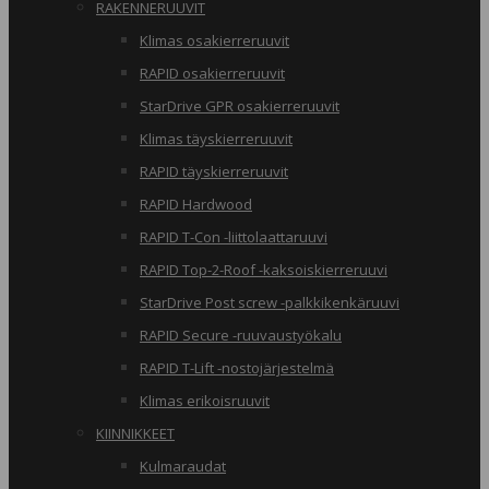
RAKENNERUUVIT
Klimas osakierreruuvit
RAPID osakierreruuvit
StarDrive GPR osakierreruuvit
Klimas täyskierreruuvit
RAPID täyskierreruuvit
RAPID Hardwood
RAPID T-Con -liittolaattaruuvi
RAPID Top-2-Roof -kaksoiskierreruuvi
StarDrive Post screw -palkkikenkäruuvi
RAPID Secure -ruuvaustyökalu
RAPID T-Lift -nostojärjestelmä
Klimas erikoisruuvit
KIINNIKKEET
Kulmaraudat