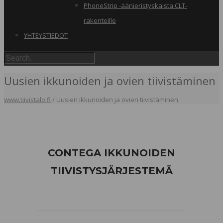
PhoneStrip -äänieristyskaista CLT-
rakenteille
YHTEYSTIEDOT
Uusien ikkunoiden ja ovien tiivistäminen
www.tiivistalo.fi
/
Uusien ikkunoiden ja ovien tiivistäminen
CONTEGA IKKUNOIDEN
TIIVISTYSJÄRJESTEMÄ