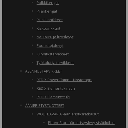
Palkkikengät
Pilarikengät
Piilokiinnikkeet
Kiskoankkurit
Naulaus- ja liitoslevyt
Puunsitojalevyt
Kiinnitystarvikkeet
Työkalut ja tarvikkeet
ASENNUSTARVIKKEET
REDIX PowerClamp – Nostotappi
REDIX Elementtikiristin
REDIX Elementtituki
ÄÄNIERISTYSTUOTTEET
WOLF BAVARIA -äänieristysratkaisut
PhoneStar -äänieristyslevy sisätiloihin