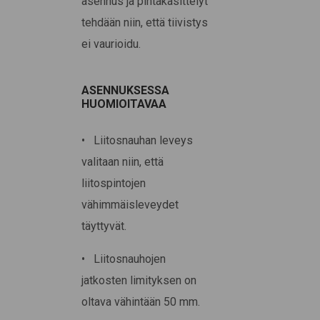
asennus ja pintakäsittelyt
tehdään niin, että tiivistys
ei vaurioidu.
ASENNUKSESSA
HUOMIOITAVAA
• Liitosnauhan leveys
valitaan niin, että
liitospintojen
vähimmäisleveydet
täyttyvät.
• Liitosnauhojen
jatkosten limityksen on
oltava vähintään 50 mm.