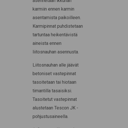
asennetaan ikkunan
karmiin ennen karmin
asentamista paikoilleen.
Karmipinnat puhdistetaan
tartuntaa heikentävistä
aineista ennen
liitosnauhan asennusta.
Liitosnauhan alle jäävät
betoniset vastepinnat
tasoitetaan tai hiotaan
timantilla tasaisiksi.
Tasoitetut vastepinnat
alustetaan Tescon JK -
pohjustusaineella.