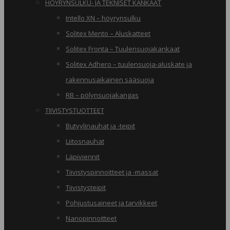
HÖYRYNSULKU- JA TEKNISET KANKAAT
Intello XN – höyrynsulku
Solitex Mento – Aluskatteet
Solitex Fronta – Tuulensuojakankaat
Solitex Adhero – tuulensuoja-aluskate ja
rakennusaikainen sääsuoja
RB – pölynsuojakangas
TIIVISTYSTUOTTEET
Butyylinauhat ja -teipit
Liitosnauhat
Läpiviennit
Tiivistyspinnoitteet ja -massat
Tiivistysteipit
Pohjustusaineet ja tarvikkeet
Nanopinnoitteet