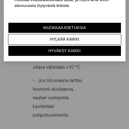
mm leveä.
• Liitosnauhojen
jatkosten limityksen on
oltava vähintään 50 mm.
• Liitosnauhan
vastepinnan lämpötilan on
o
oltava vähintään +10
C.
• Jos liitosnauha tarttuu
huonosti alustaansa,
nauhan vastepinta
käsitellään
pohjustusaineella.