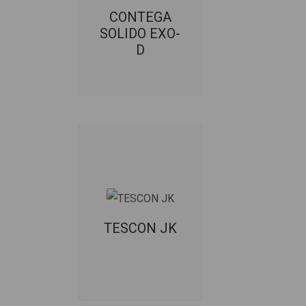
liitosnauha
CONTEGA
rakennusosien
SOLIDO EXO-
liittymiin
D
rakennuksen
ulkopuolelle.
TUOTEKORTTI
TESCON JK
Pohjustusaine
huonosti tarttuville
TESCON JK
alustoille.
TUOTEKORTTI