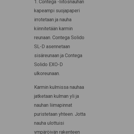
1. Contega -liitosnauhan
kapeampi suojapaperi
irrotetaan ja nauha
kiinnitetään karmin
reunaan. Contega Solido
SL-D asennetaan
sisäreunaan ja Contega
Solido EXO-D
ulkoreunaan.
Karmin kulmissa nauhaa
jatketaan kulman yli ja
nauhan liimapinnat
puristetaan yhteen. Jotta
nauha ulottuisi
ympäröivän rakenteen