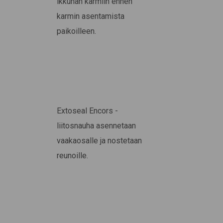
ikkunan karmiin ennen
karmin asentamista
paikoilleen.
Extoseal Encors -
liitosnauha asennetaan
vaakaosalle ja nostetaan
reunoille.