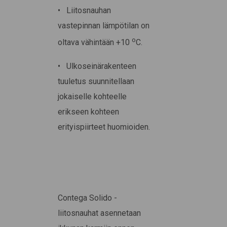
• Liitosnauhan
vastepinnan lämpötilan on
o
oltava vähintään +10
C.
• Ulkoseinärakenteen
tuuletus suunnitellaan
jokaiselle kohteelle
erikseen kohteen
erityispiirteet huomioiden.
Contega Solido -
liitosnauhat asennetaan