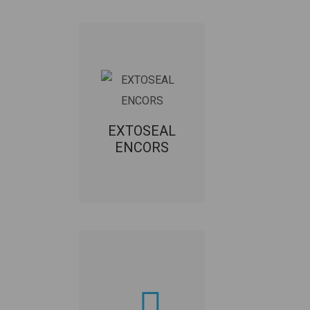
EXTOSEAL
ENCORS
Diffuusiotiivis
venyvä butyylinauha
EXTOSEAL
rakennusosien
ENCORS
liittymiin.
TUOTEKORTTI
ASENNUSOHJE