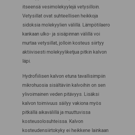
itseensä vesimolekyylejä vetysilloin.
Vetysillat ovat suhteellisen heikkoja
sidoksia molekyylien välillä. Lämpötilaero
kankaan ulko- ja sisäpinnan välillä voi
murtaa vetysillat, jolloin kosteus siirtyy
aktiivisesti molekyyliketjua pitkin kalvon
läpi.
Hydrofiilisen kalvon etuna tavallisimpiin
mikrohuosia sisältäviin kalvoihin on sen
ylivoimainen veden pitävyys. Lisäksi
kalvon toimivuus säilyy vakiona myös
pitkällä aikavälillä ja muuttuvissa
kosteusolosuhteissa. Kalvon
kosteudensiirtokyky ei heikkene lainkaan