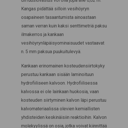
diffuusiovastus voi olla jopa alle 0,02 m.
Kangas pidättää silloin vesihöyryn
osapaineen tasaantumista ainoastaan
saman verran kuin kaksi senttimetriä paksu
ilmakerros ja kankaan
vesihöyrynläpäisyominaisuudet vastaavat
n. 5 mm paksua puukuitulevyä.
Kankaan erinomainen kosteudensiirtokyky
perustuu kankaan sisään laminoituun
hydrofiiliseen kalvoon. Hydrofiilisessa
kalvossa ei ole lainkaan huokosia, vaan
kosteuden siirtyminen kalvon läpi perustuu
kalvomateriaalissa olevien kemiallisten
yhdisteiden keskinäisiin reaktioihin. Kalvon
molekyylissä on osia, jotka voivat kiinnittää