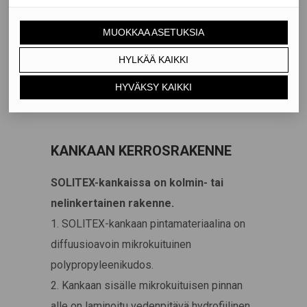
vaatetusteollisuudessa vedenpitävyyden
alarajana pidetään 4 000 mm:n vesipatsaan
kestämistä. SOLITEX-kankaiden
vedenpitävyys on suurempi kuin 10 000
mm:n vesipatsas.
KANKAAN KERROSRAKENNE
SOLITEX-kankaissa on kolmin- tai
nelinkertainen rakenne.
1. SOLITEX-kankaan pintamateriaalina on
diffuusioavoin mikrokuituinen
polypropyleenikudos.
2. Kankaan sisälle mikrokuituisen pinnan
alle on laminoitu vedenpitävä hydrofiilinen