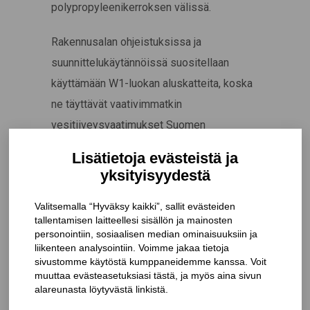
polypropyleenikerroksen välissä.
Rakennusalan ohjeistuksissa ja
suunnittelukäytännöissä suositellaan
käyttämään W1-luokan aluskatteita, koska
ne täyttävät vaativimmatkin
vesitiiveysvaatimukset Suomen
olosuhteissa. W1-luokka perustuu
standardiin EN 13859-1, ja sen
saavuttaminen edellyttää, että aluskate
läpäisee standardin mukaisen
vesitiiveystestin.
Tekstiiliteollisuudessa kankaan sanotaan
olevan vedenpitävä, kun se kestää 1 300
mm:n vesipatsaan, mutta esimerkiksi